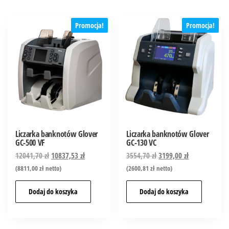
Promocja!
Promocja!
Liczarka banknotów Glover
Liczarka banknotów Glover
GC-500 VF
GC-130 VC
12041,70
zł
10837,53
zł
3554,70
zł
3199,00
zł
(
8811,00
zł
netto)
(
2600,81
zł
netto)
Dodaj do koszyka
Dodaj do koszyka