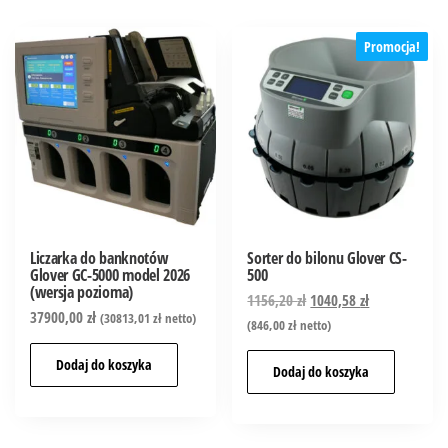
Promocja!
Liczarka do banknotów
Sorter do bilonu Glover CS-
Glover GC-5000 model 2026
500
(wersja pozioma)
1156,20
zł
1040,58
zł
37900,00
zł
(
30813,01
zł
netto)
(
846,00
zł
netto)
Dodaj do koszyka
Dodaj do koszyka