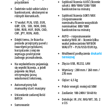
Szybkość liczenia ILOŚĆ (liczenie
przyciskiem
sztuk): 800/1000/1200/1500
Świetnie radzi sobie także z
banknotów na minutę
banknotami, ułożonymi w
Szybkość liczenia SORT/MIX
różnych kierunkach.
(rozpoznawanie
17 walut: PLN, USD, EUR,
nominału/liczenie wszystkich
GBP, CZK, SEK, NOK, DKK,
nominałów: 800/1000
UAH, RUB, HUF, BGN, CAD,
banknotów na minutę
CHF, JPY, RON, AUD,
AUTO – rozpoznawanie
Dzięki temu, że liczarka
waluty/MIX.W – liczenie kilku
posiada przejrzysty panel z
walut jednocześnie/WYBÓR
twardymi przyciskami,
WALUTY – PLN/USD/EUR itp.
korzystanie z niej nie
Możliwość podłączenia
drukarki
wymaga praktycznie
termicznej
żadnego przeszkolenia.
Złącza USB, RS232, LAN
Na wyświetlaczu pojawiają
się wyniki liczenia, a jeżeli
Wymiary : 280 mm / 260 mm /
pojawia się błąd,
270 mm
otrzymujesz jasną
wiadomość tekstową.
Ciężar: 6,5 kg
Automatyczny lub
Pobór energii: mniej niż 50W
manualny start maszyny
Zasilanie: 100-240V/ 50-60 Hz
Ustawianie zadanej ilości
BATCH
Detekcje: IR ,UV, MG/MT, 3D, 2
x CIS
Sumowanie