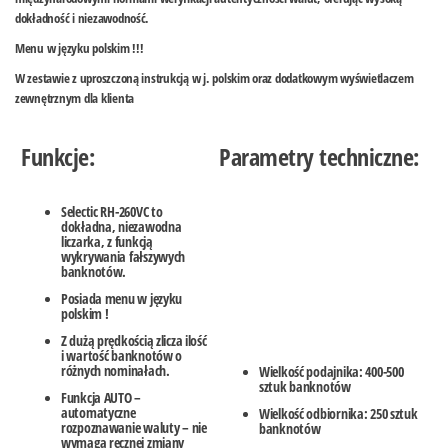
dokładność i niezawodność.
Menu w języku polskim !!!
W zestawie z uproszczoną instrukcją w j. polskim oraz dodatkowym wyświetlaczem
zewnętrznym dla klienta
Funkcje:
Parametry techniczne:
Selectic RH-260VC
to
dokładna, niezawodna
liczarka, z funkcją
wykrywania fałszywych
banknotów.
Posiada menu w języku
polskim !
Z dużą prędkością zlicza ilość
i wartość banknotów o
różnych nominałach.
Wielkość podajnika: 400-500
sztuk banknotów
Funkcja AUTO –
automatyczne
Wielkość odbiornika: 250 sztuk
rozpoznawanie waluty – nie
banknotów
wymaga ręcznej zmiany