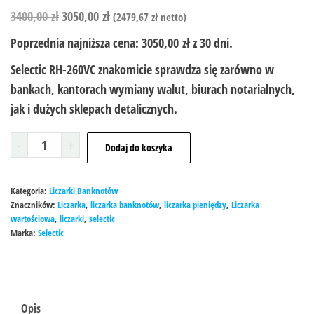
3400,00
zł
3050,00
zł
(
2479,67
zł
netto)
Poprzednia najniższa cena:
3050,00
zł
z 30 dni.
Selectic RH-260VC znakomicie sprawdza się zarówno w
bankach, kantorach wymiany walut, biurach notarialnych,
jak i dużych sklepach detalicznych.
-
+
Dodaj do koszyka
Kategoria:
Liczarki Banknotów
Znaczników:
Liczarka
,
liczarka banknotów
,
liczarka pieniędzy
,
Liczarka
wartościowa
,
liczarki
,
selectic
Marka:
Selectic
Opis