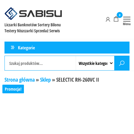
0
Menu
Liczarki Banknotów Sortery Bilonu
Testery Niszczarki Sprzedaż Serwis
Kategorie
Strona główna
»
Sklep
»
SELECTIC RH-260VC II
Promocja!