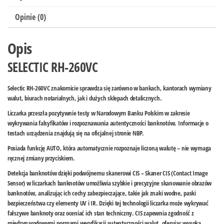
Opinie (0)
Opis
SELECTIC RH-260VC
Selectic RH-260VC znakomicie sprawdza się zarówno w bankach, kantorach wymiany
walut, biurach notarialnych, jak i dużych sklepach detalicznych.
Liczarka przeszła pozytywnie testy w Narodowym Banku Polskim w zakresie
wykrywania falsyfikatów i rozpoznawania autentyczności banknotów. Informacje o
testach urządzenia znajdują się na oficjalnej stronie NBP.
Posiada funkcję AUTO, która automatycznie rozpoznaje liczoną walutę – nie wymaga
ręcznej zmiany przyciskiem.
Detekcja banknotów dzięki podwójnemu skanerowi CIS – Skaner CIS (Contact Image
Sensor) w liczarkach banknotów umożliwia szybkie i precyzyjne skanowanie obrazów
banknotów, analizując ich cechy zabezpieczające, takie jak znaki wodne, paski
bezpieczeństwa czy elementy UV i IR. Dzięki tej technologii liczarka może wykrywać
fałszywe banknoty oraz oceniać ich stan techniczny. CIS zapewnia zgodność z
międzynarodowymi normami weryfikacji autentyczności walut, oferując wysoką