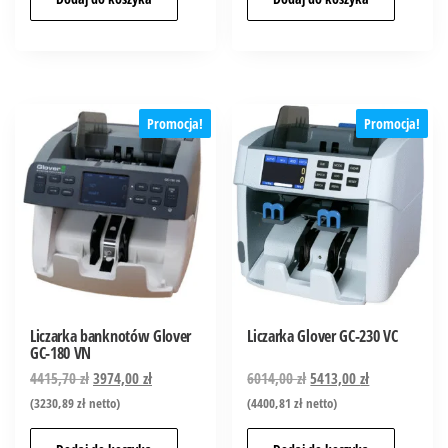
Promocja!
Promocja!
Liczarka banknotów Glover
Liczarka Glover GC-230 VC
GC-180 VN
4415,70
zł
3974,00
zł
6014,00
zł
5413,00
zł
(
3230,89
zł
netto)
(
4400,81
zł
netto)