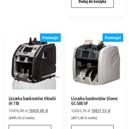
Dodaj do koszyka
Promocja!
Promocja!
Liczarka banknotów Hitachi
Liczarka banknotów Glover
iH 110
GC-500 VF
11070,00
zł
10450,00
zł
12041,70
zł
10837,53
zł
(
8495,93
zł
netto)
(
8811,00
zł
netto)