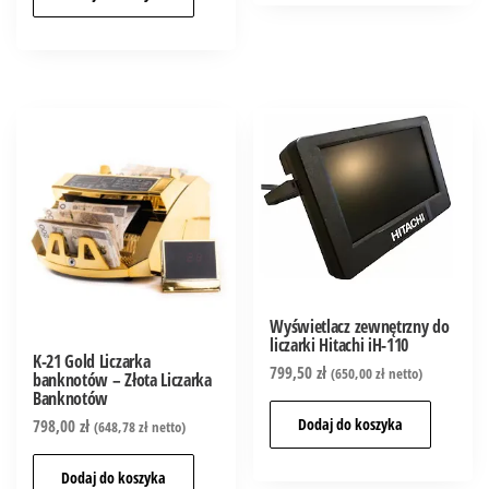
Wyświetlacz zewnętrzny do
liczarki Hitachi iH-110
K-21 Gold Liczarka
799,50
zł
(
650,00
zł
netto)
banknotów – Złota Liczarka
Banknotów
Dodaj do koszyka
798,00
zł
(
648,78
zł
netto)
Dodaj do koszyka