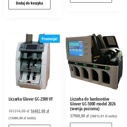
Dodaj do koszyka
Promocja!
Liczarka Glover GC-2500 VF
Liczarka do banknotów
Glover GC-5000 model 2026
(wersja pozioma)
181314,00
zł
16482,00
zł
37900,00
zł
(
30813,01
zł
netto)
(
13400,00
zł
netto)