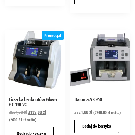
Promocja!
Liczarka banknotów Glover
Daruma AB 950
GC-130 VC
3554,70
zł
3199,00
zł
3321,00
zł
(
2700,00
zł
netto)
(
2600,81
zł
netto)
Dodaj do koszyka
Dodaj do koszyka