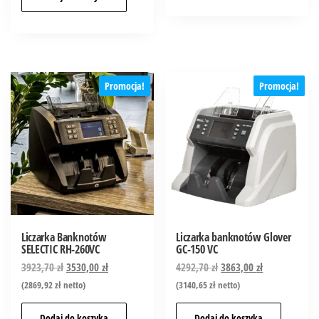
Promocja!
Promocja!
Liczarka Banknotów
Liczarka banknotów Glover
SELECTIC RH-260VC
GC-150 VC
3923,70
zł
3530,00
zł
4292,70
zł
3863,00
zł
(
2869,92
zł
netto)
(
3140,65
zł
netto)
Dodaj do koszyka
Dodaj do koszyka