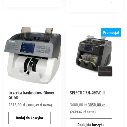
Promocja!
Liczarka banknotów Glover
SELECTIC RH-260VC II
GC-50
2313,00
zł
3400,00
zł
3050,00
zł
(
1880,49
zł
netto)
(
2479,67
zł
netto)
Dodaj do koszyka
Dodaj do koszyka