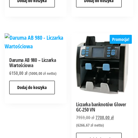
Dodaj do koszyka
Dodaj do koszyka
Promocja!
Daruma AB 980 – Liczarka
Wartościowa
6150,00
zł
(
5000,00
zł
netto)
Dodaj do koszyka
Liczarka banknotów Glover
GC-250 VN
7959,00
zł
7708,00
zł
(
6266,67
zł
netto)