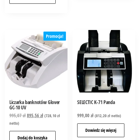
Promocja!
Liczarka banknotów Glover
SELECTIC K-71 Panda
GC-10 UV
995,07
zł
895,56
zł
999,00
zł
(
728,10
zł
(
812,20
zł
netto)
netto)
Dowiedz się więcej
Dodaj do koszyka