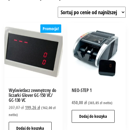
Promocja!
Wyświetlacz zewnętrzny do
NEO-STEP 1
liczarki Glover GC-150 VC/
GC-130 VC
450,00
zł
(
365,85
zł
netto)
207,87
zł
199,26
zł
(
162,00
zł
netto)
Dodaj do koszyka
Dodaj do koszyka