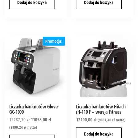
Dodaj do koszyka
Dodaj do koszyka
Promocja!
Liczarka banknotów Glover
Liczarka banknotów Hitachi
GC-1000
iH-110 F – wersja Fitness
12287,70
zł
11058,00
zł
12100,00
zł
(
9837,40
zł
netto)
(
8990,24
zł
netto)
Dodaj do koszyka