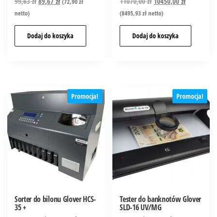
99,63
zł
89,67
zł
11070,00
zł
10450,00
zł
(
72,90
zł
netto)
(
8495,93
zł
netto)
Dodaj do koszyka
Dodaj do koszyka
Promocja!
Promocja!
Sorter do bilonu Glover HCS-
Tester do banknotów Glover
35 +
SLD-16 UV/MG