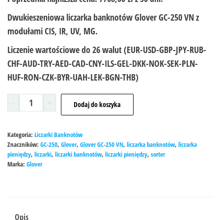
Dwukieszeniowa liczarka banknotów Glover GC-250 VN z
modułami CIS, IR, UV, MG.
Liczenie wartościowe do 26 walut
(EUR-USD-GBP-JPY-RUB-
CHF-AUD-TRY-AED-CAD-CNY-ILS-GEL-DKK-NOK-SEK-PLN-
HUF-RON-CZK-BYR-UAH-LEK-BGN-THB)
-
+
Dodaj do koszyka
Kategoria:
Liczarki Banknotów
Znaczników:
GC-250
,
Glover
,
Glover GC-250 VN
,
liczarka banknotów
,
liczarka
pieniędzy
,
liczarki
,
liczarki banknotów
,
liczarki pieniędzy
,
sorter
Marka:
Glover
Opis