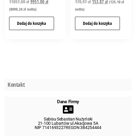
11057,00
zł
9951,00
zł
170,97
zł
153,87
zł
(
125,10
zł
(
8090,24
zł
netto)
netto)
Dodaj do koszyka
Dodaj do koszyka
Kontakt
Dane Firmy
Sabisu Sebastian Nużyński
21-100 Lubartów ul.Akacjowa 5A
NIP 7141693227REGON 384254444