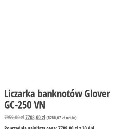
Liczarka banknotów Glover
GC-250 VN
7959,00
zł
7708,00
zł
(
6266,67
zł
netto)
Poprzednia najniższa cena:
7708,00
zł
z 30 dni.