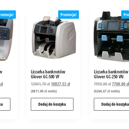
romocja!
Promocja!
Pro
ów
Liczarka banknotów
Liczarka banknotów
Glover GC-500 VF
Glover GC-250 VN
0
zł
12041,70
zł
10837,53
zł
7959,00
zł
7708,00
z
(
8811,00
zł
netto)
(
6266,67
zł
netto)
ka
Dodaj do koszyka
Dodaj do koszyk