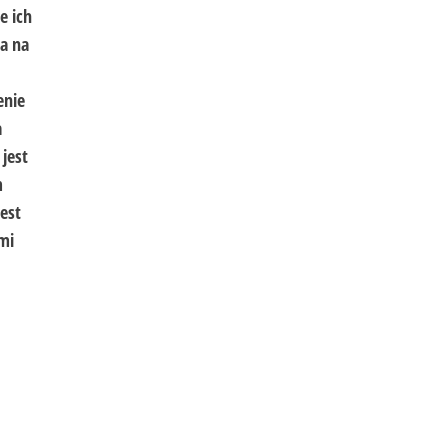
e ich
a na
enie
a
jest
m
est
mi