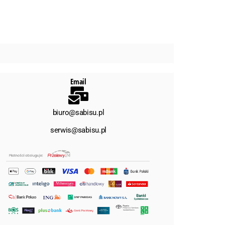
Email
biuro@sabisu.pl
serwis@sabisu.pl