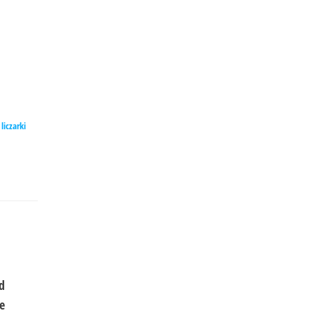
,
liczarki
d
e