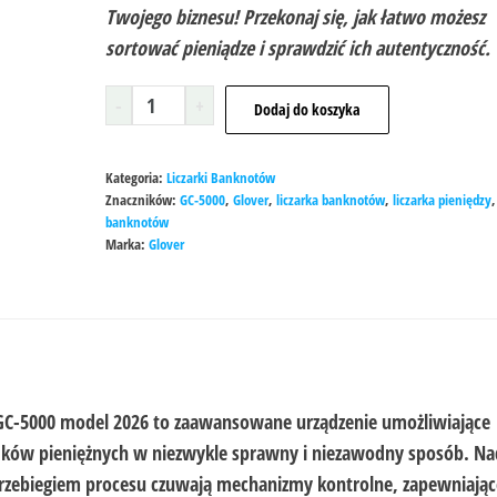
Twojego biznesu! Przekonaj się, jak łatwo możesz
sortować pieniądze i sprawdzić ich autentyczność.
-
+
Dodaj do koszyka
Kategoria:
Liczarki Banknotów
Znaczników:
GC-5000
,
Glover
,
liczarka banknotów
,
liczarka pieniędzy
banknotów
Marka:
Glover
GC-5000
model 2026 to zaawansowane urządzenie umożliwiające
odków pieniężnych w niezwykle sprawny i niezawodny sposób. Na
zebiegiem procesu czuwają mechanizmy kontrolne, zapewniając