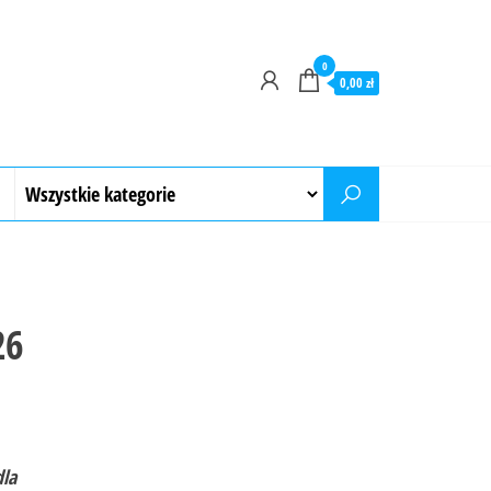
0
0,00 zł
26
dla