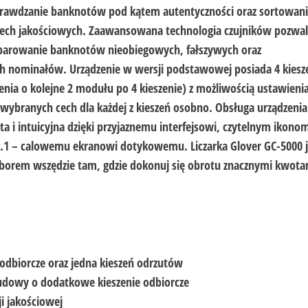
rawdzanie banknotów pod kątem autentyczności oraz sortowani
ech jakościowych. Zaawansowana technologia czujników pozwal
parowanie banknotów nieobiegowych, fałszywych oraz
 nominałów. Urządzenie w wersji podstawowej posiada 4 kiesz
zenia o kolejne 2 modułu po 4 kieszenie) z możliwością ustawieni
wybranych cech dla każdej z kieszeń osobno. Obsługa urządzenia 
a i intuicyjna dzięki przyjaznemu interfejsowi, czytelnym ikono
.1 – calowemu ekranowi dotykowemu. Liczarka Glover GC-5000 j
orem wszędzie tam, gdzie dokonuj się obrotu znacznymi kwota
 odbiorcze oraz jedna kieszeń odrzutów
udowy o dodatkowe kieszenie odbiorcze
i jakościowej