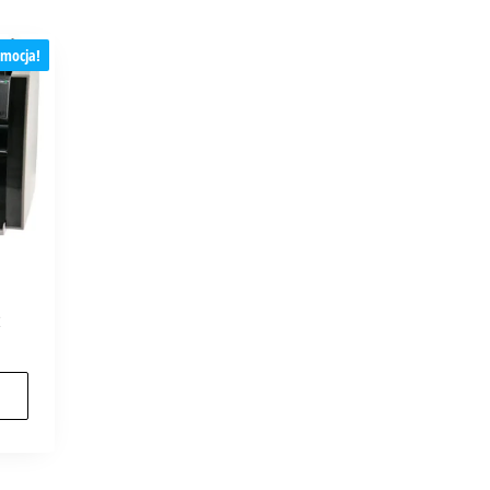
mocja!
ł
a