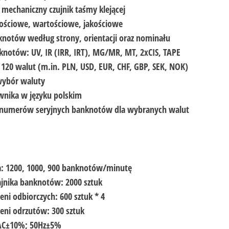
mechaniczny czujnik taśmy klejącej
Ilościowe, wartościowe, jakościowe
notów według strony, orientacji oraz nominału
knotów: UV, IR (IRR, IRT), MG/MR, MT, 2xCIS, TAPE
120 walut (m.in. PLN, USD, EUR, CHF, GBP, SEK, NOK)
ybór waluty
ownika w języku polskim
numerów seryjnych banknotów dla wybranych walut
ia: 1200, 1000, 900 banknotów/minutę
jnika banknotów: 2000 sztuk
ni odbiorczych: 600 sztuk * 4
eni odrzutów: 300 sztuk
 AC±10%; 50Hz±5%