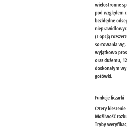
wielostronne sp
pod względem c
bezbłędne odse
nieprawidłowych
(z opcją rozszer
sortowania wg. 
wyjątkowo prost
oraz dużemu, 12
doskonałym wyb
gotówki.
Funkcje liczarki
Cztery kieszenie
Możliwość rozb
Tryby weryfikacj