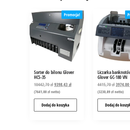
Promocja!
P
Sorter do bilonu Glover
Liczarka banknot
HCS-35
Glover GC-180 VN
10442,70
zł
9398,43
zł
4415,70
zł
3974,0
(
7641,00
zł
netto)
(
3230,89
zł
netto)
Dodaj do koszyka
Dodaj do koszy