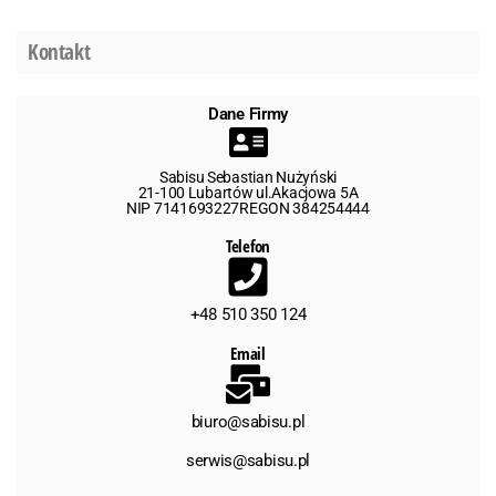
Kontakt
Dane Firmy
Sabisu Sebastian Nużyński
21-100 Lubartów ul.Akacjowa 5A
NIP 7141693227REGON 384254444
Telefon
+48 510 350 124
Email
biuro@sabisu.pl
serwis@sabisu.pl