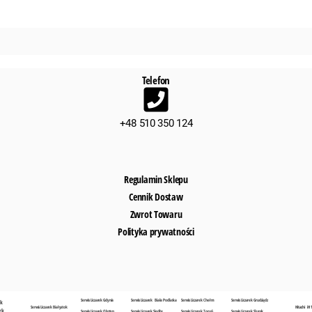
Telefon
+48 510 350 124
Regulamin Sklepu
Cennik Dostaw
Zwrot Towaru
Polityka prywatności
Serwis Liczarek Gdynia
Serwis Liczarek Biała Podlaska
Serwis Liczarek Chełm
Serwis Liczarek Grudziądz
sk
Serwis Liczarek Białystok
Hitachi iH 
rk
Serwis Liczarek Olsztyn
Serwis Liczarek Siedlce
Serwis Liczarek Toruń
Serwis Liczarek Słupsk