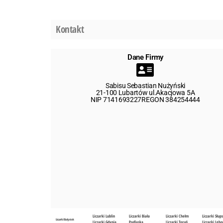
Kontakt
Dane Firmy
Sabisu Sebastian Nużyński
21-100 Lubartów ul.Akacjowa 5A
NIP 7141693227REGON 384254444
Liczarki Lublin
Liczarki Biała
Liczarki Chełm
Liczarki Słup
Liczarki Białystok
Liczarki Gdynia
Podlaska
Liczarki Toruń
Liczarki Lębo