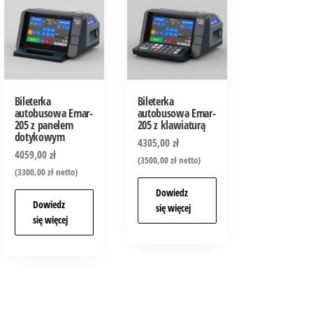
Bileterka
Bileterka
autobusowa Emar-
autobusowa Emar-
205 z panelem
205 z klawiaturą
dotykowym
4305,00
zł
4059,00
zł
(
3500,00
zł
netto)
(
3300,00
zł
netto)
Dowiedz
Dowiedz
się więcej
się więcej