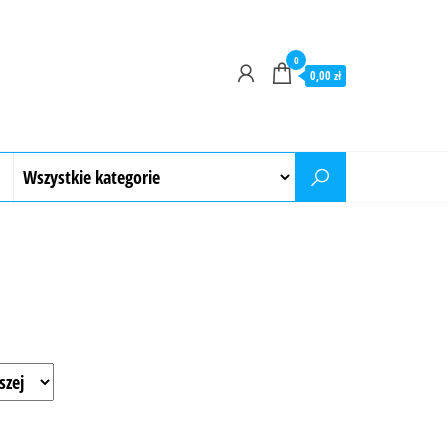
0
0,00 zł