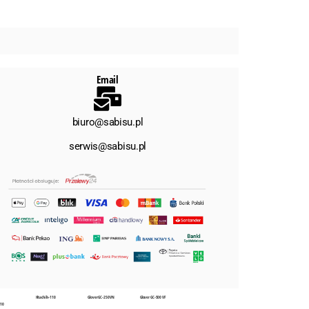
Email
biuro@sabisu.pl
serwis@sabisu.pl
Hitachi ih-110
Glover GC-250 VN
Glover GC-500 VF
110