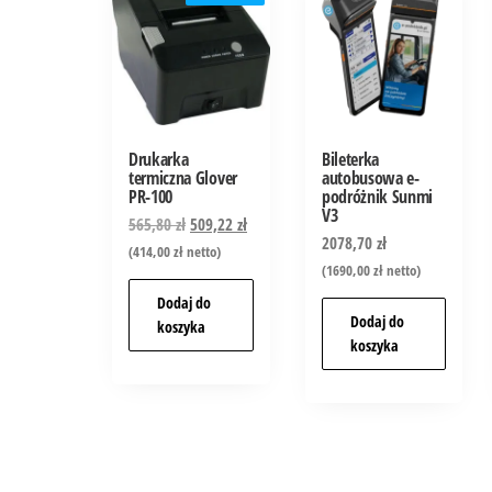
Drukarka
Bileterka
termiczna Glover
autobusowa e-
PR-100
podróżnik Sunmi
V3
565,80
zł
509,22
zł
2078,70
zł
(
414,00
zł
netto)
(
1690,00
zł
netto)
Dodaj do
Dodaj do
koszyka
koszyka