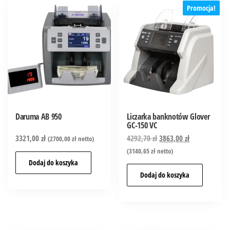
Promocja!
Daruma AB 950
Liczarka banknotów Glover
GC-150 VC
3321,00
zł
4292,70
zł
3863,00
zł
(
2700,00
zł
netto)
(
3140,65
zł
netto)
Dodaj do koszyka
Dodaj do koszyka