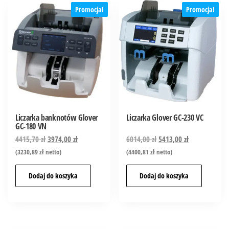
Promocja!
Promocja!
Liczarka banknotów Glover
Liczarka Glover GC-230 VC
GC-180 VN
4415,70
zł
3974,00
zł
6014,00
zł
5413,00
zł
(
3230,89
zł
netto)
(
4400,81
zł
netto)
Dodaj do koszyka
Dodaj do koszyka