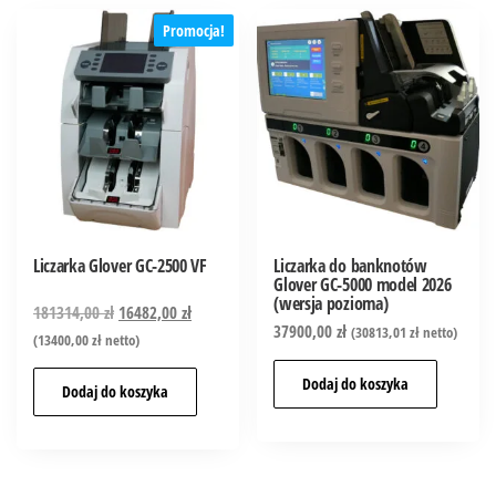
Promocja!
Liczarka Glover GC-2500 VF
Liczarka do banknotów
Glover GC-5000 model 2026
(wersja pozioma)
181314,00
zł
16482,00
zł
37900,00
zł
(
30813,01
zł
netto)
(
13400,00
zł
netto)
Dodaj do koszyka
Dodaj do koszyka