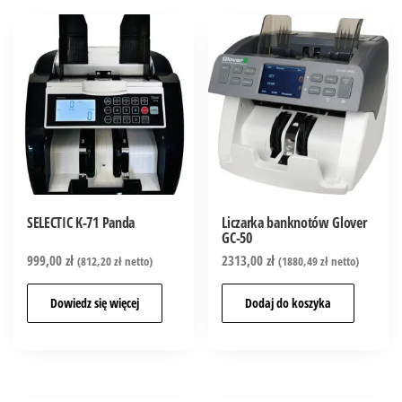
SELECTIC K-71 Panda
Liczarka banknotów Glover
GC-50
999,00
zł
2313,00
zł
(
812,20
zł
netto)
(
1880,49
zł
netto)
Dowiedz się więcej
Dodaj do koszyka