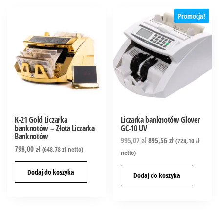
Promocja!
K-21 Gold Liczarka
Liczarka banknotów Glover
banknotów – Złota Liczarka
GC-10 UV
Banknotów
995,07
zł
895,56
zł
(
728,10
zł
798,00
zł
(
648,78
zł
netto)
netto)
Dodaj do koszyka
Dodaj do koszyka