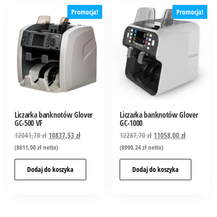
Promocja!
Promocja!
Liczarka banknotów Glover
Liczarka banknotów Glover
GC-500 VF
GC-1000
12041,70
zł
10837,53
zł
12287,70
zł
11058,00
zł
(
8811,00
zł
netto)
(
8990,24
zł
netto)
Dodaj do koszyka
Dodaj do koszyka