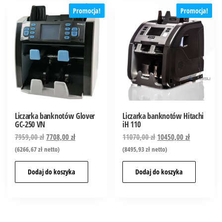
Promocja!
Promocja!
Liczarka banknotów Glover
Liczarka banknotów Hitachi
GC-250 VN
iH 110
7959,00
zł
7708,00
zł
11070,00
zł
10450,00
zł
(
6266,67
zł
netto)
(
8495,93
zł
netto)
Dodaj do koszyka
Dodaj do koszyka