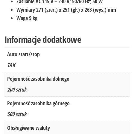
Zasilanie
AC 115 V – 230 V; 50/60 Hz; 50 W
Wymiary
271 (szer.) x 251 (gł.) x 263 (wys.) mm
Waga
9 kg
Informacje dodatkowe
Auto start/stop
TAK
Pojemność zasobnika dolnego
200 sztuk
Pojemność zasobnika górnego
500 sztuk
Obsługiwane waluty