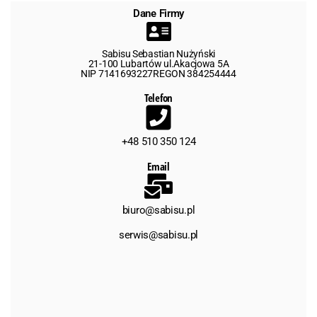
Dane Firmy
Sabisu Sebastian Nużyński
21-100 Lubartów ul.Akacjowa 5A
NIP 7141693227REGON 384254444
Telefon
+48 510 350 124
Email
biuro@sabisu.pl
serwis@sabisu.pl