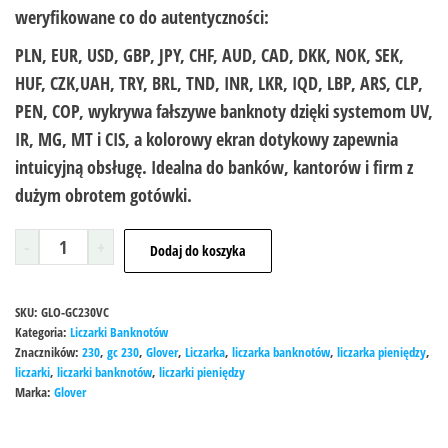
weryfikowane co do autentyczności:
PLN, EUR, USD, GBP, JPY, CHF, AUD, CAD, DKK, NOK, SEK,
HUF, CZK,UAH, TRY, BRL, TND, INR, LKR, IQD, LBP, ARS, CLP,
PEN, COP,
wykrywa
fałszywe banknoty
dzięki systemom UV,
IR, MG, MT i CIS, a kolorowy
ekran dotykowy
zapewnia
intuicyjną obsługę. Idealna do banków, kantorów i firm z
dużym obrotem gotówki.
-
+
Dodaj do koszyka
SKU:
GLO-GC230VC
Kategoria:
Liczarki Banknotów
Znaczników:
230
,
gc 230
,
Glover
,
Liczarka
,
liczarka banknotów
,
liczarka pieniędzy
,
liczarki
,
liczarki banknotów
,
liczarki pieniędzy
Marka:
Glover