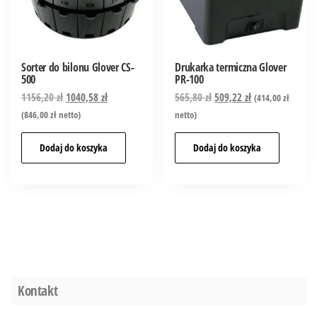
Sorter do bilonu Glover CS-
Drukarka termiczna Glover
500
PR-100
1156,20
zł
1040,58
zł
565,80
zł
509,22
zł
(
414,00
zł
(
846,00
zł
netto)
netto)
Dodaj do koszyka
Dodaj do koszyka
Kontakt