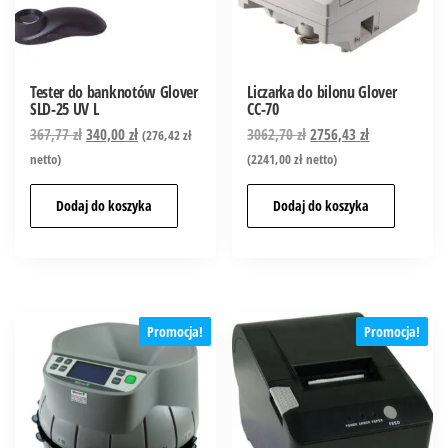
Tester do banknotów Glover
Liczarka do bilonu Glover
SLD-25 UV L
CC-70
367,77
zł
340,00
zł
3062,70
zł
2756,43
zł
(
276,42
zł
netto)
(
2241,00
zł
netto)
Dodaj do koszyka
Dodaj do koszyka
Promocja!
Promocja!