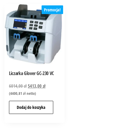
Promocja!
Liczarka Glover GC-230 VC
6014,00
zł
5413,00
zł
(
4400,81
zł
netto)
Dodaj do koszyka