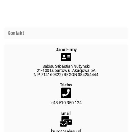
Kontakt
Dane Firmy
Sabisu Sebastian Nużyński
21-100 Lubartów ul.Akacjowa 5A
NIP 7141693227REGON 384254444
Telefon
+48 510 350 124
Email
biuro@sabisu.pl