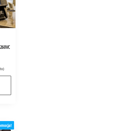
-260VC
to)
omocja!