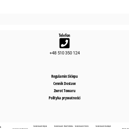
Telefon
+48 510 350 124
Regulamin Sklepu
Cennik Dostaw
Zwrot Towaru
Polityka prywatności
Serwis Liczarek Gdynia
Serwis Liczarek Biała Podlaska
Serwis Liczarek Chełm
Serwis Liczarek Grudziądz
sk
Serwis Liczarek Białystok
Hitachi iH 