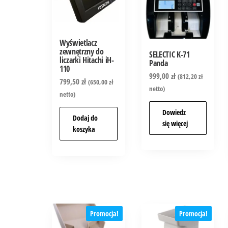
Wyświetlacz
zewnętrzny do
SELECTIC K-71
liczarki Hitachi iH-
Panda
110
999,00
zł
(
812,20
zł
799,50
zł
(
650,00
zł
netto)
netto)
Dowiedz
Dodaj do
się więcej
koszyka
Promocja!
Promocja!