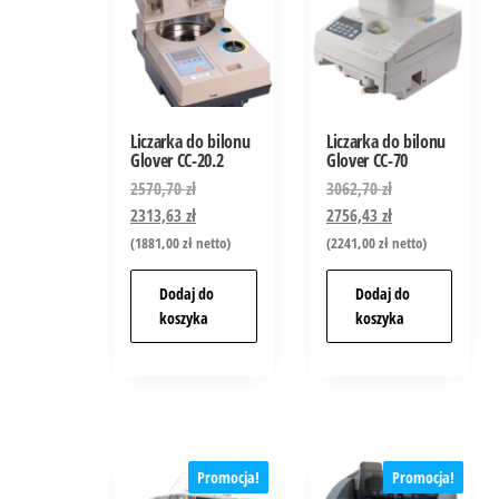
Liczarka do bilonu
Liczarka do bilonu
Glover CC-20.2
Glover CC-70
2570,70
zł
3062,70
zł
2313,63
zł
2756,43
zł
(
1881,00
zł
netto)
(
2241,00
zł
netto)
Dodaj do
Dodaj do
koszyka
koszyka
Promocja!
Promocja!