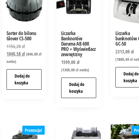
Sorter do bilonu
Liczarka
Liczarka
Glover CS-500
Banknotów
banknotów 
Daruma AB 600
GC-50
1156,20
zł
PRO + Wyświetlacz
2313,00
zł
1040,58
zł
zewnętrzny
(
846,00
zł
(
1880,49
zł
net
netto)
1599,00
zł
(
1300,00
zł
netto)
Dodaj do
Dodaj do
koszyka
koszyka
Dodaj do
koszyka
Promocja!
Pr