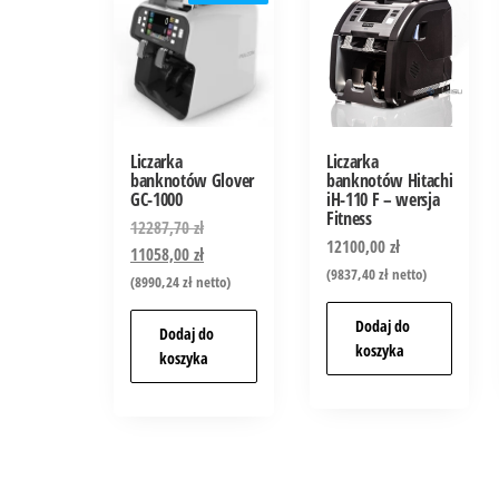
Liczarka
Liczarka
banknotów Glover
banknotów Hitachi
GC-1000
iH-110 F – wersja
Fitness
12287,70
zł
12100,00
zł
11058,00
zł
(
9837,40
zł
netto)
(
8990,24
zł
netto)
Dodaj do
Dodaj do
koszyka
koszyka