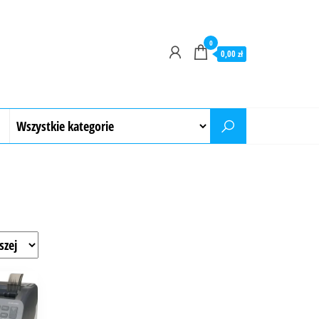
0
0,00 zł