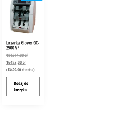
Liczarka Glover GC-
2500 VF
181314,00
zł
16482,00
zł
(
13400,00
zł
netto)
Dodaj do
koszyka