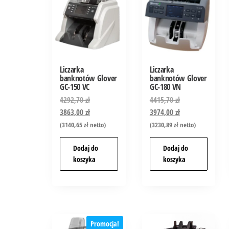
Liczarka
Liczarka
banknotów Glover
banknotów Glover
GC-150 VC
GC-180 VN
4292,70
zł
4415,70
zł
3863,00
zł
3974,00
zł
(
3140,65
zł
netto)
(
3230,89
zł
netto)
Dodaj do
Dodaj do
koszyka
koszyka
Promocja!