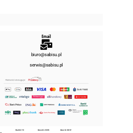
Email
biuro@sabisu.pl
serwis@sabisu.pl
Hitachi ih-110
Glover GC-250 VN
Glover GC-500 VF
110