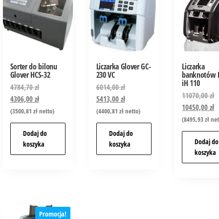
Sorter do bilonu
Liczarka Glover GC-
Liczarka
Glover HCS-32
230 VC
banknotów H
iH 110
4784,70
zł
6014,00
zł
11070,00
zł
4306,00
zł
5413,00
zł
10450,00
zł
(
3500,81
zł
netto)
(
4400,81
zł
netto)
(
8495,93
zł
net
Dodaj do
Dodaj do
Dodaj do
koszyka
koszyka
koszyka
Promocja!