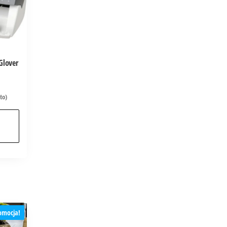
Glover
to)
omocja!