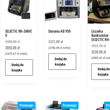
SELECTIC RH-260VC
Daruma AB 950
Liczarka
II
Banknotów
SELECTIC RH
3400,00
zł
3321,00
zł
3923,70
zł
3050,00
zł
(
2700,00
zł
netto)
3530,00
zł
(
2479,67
zł
netto)
(
2869,92
zł
net
Dodaj do
koszyka
Dodaj do
Dodaj do
koszyka
koszyka
Promocja!
Promocja!
Pr