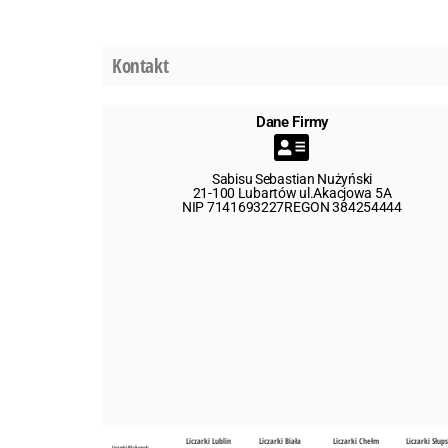
Kontakt
Dane Firmy
Sabisu Sebastian Nużyński
21-100 Lubartów ul.Akacjowa 5A
NIP 7141693227REGON 384254444
Liczarki Lublin
Liczarki Biała
Liczarki Chełm
Liczarki Słup
Liczarki Białystok