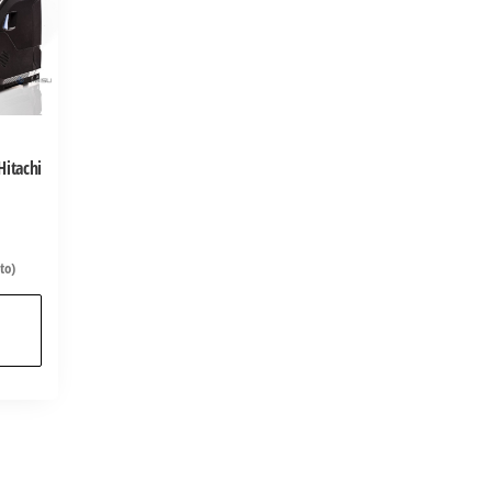
itachi
to)