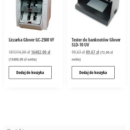
Liczarka Glover GC-2500 VF
Tester do banknotów Glover
SLD-10 UV
181314,00
zł
16482,00
zł
99,63
zł
89,67
zł
(
72,90
zł
(
13400,00
zł
netto)
netto)
Dodaj do koszyka
Dodaj do koszyka