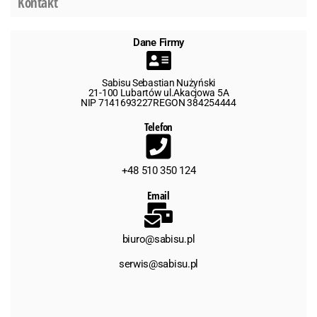
Kontakt
Dane Firmy
Sabisu Sebastian Nużyński
21-100 Lubartów ul.Akacjowa 5A
NIP 7141693227REGON 384254444
Telefon
+48 510 350 124
Email
biuro@sabisu.pl
serwis@sabisu.pl