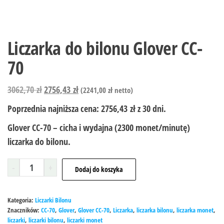
Liczarka do bilonu Glover CC-
70
3062,70
zł
2756,43
zł
(
2241,00
zł
netto)
Poprzednia najniższa cena:
2756,43
zł
z 30 dni.
Glover CC-70 – cicha i wydajna (2300 monet/minutę)
liczarka do bilonu.
-
+
Dodaj do koszyka
Kategoria:
Liczarki Bilonu
Znaczników:
CC-70
,
Glover
,
Glover CC-70
,
Liczarka
,
liczarka bilonu
,
liczarka monet
,
liczarki
,
liczarki bilonu
,
liczarki monet