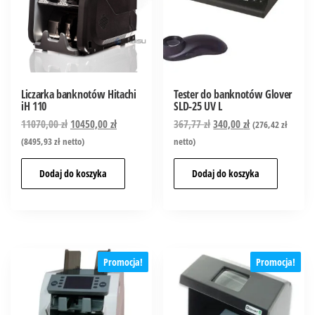
Liczarka banknotów Hitachi
Tester do banknotów Glover
iH 110
SLD-25 UV L
11070,00
zł
10450,00
zł
367,77
zł
340,00
zł
(
276,42
zł
(
8495,93
zł
netto)
netto)
Dodaj do koszyka
Dodaj do koszyka
Promocja!
Promocja!