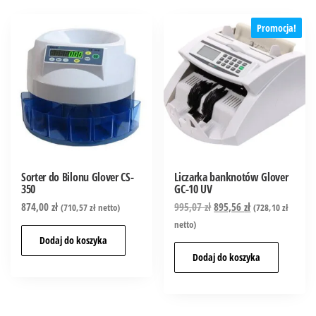
Promocja!
Sorter do Bilonu Glover CS-
Liczarka banknotów Glover
350
GC-10 UV
874,00
zł
995,07
zł
895,56
zł
(
710,57
zł
netto)
(
728,10
zł
netto)
Dodaj do koszyka
Dodaj do koszyka