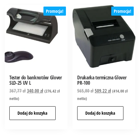
Promocja!
Promocja!
Tester do banknotów Glover
Drukarka termiczna Glover
SLD-25 UV L
PR-100
367,77
zł
340,00
zł
565,80
zł
509,22
zł
(
276,42
zł
(
414,00
zł
netto)
netto)
Dodaj do koszyka
Dodaj do koszyka