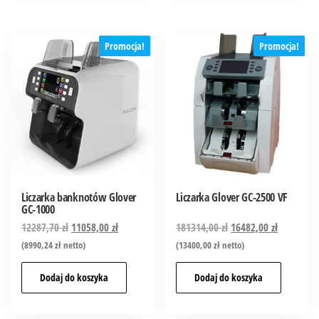
Promocja!
Promocja!
Liczarka banknotów Glover
Liczarka Glover GC-2500 VF
GC-1000
12287,70
zł
11058,00
zł
181314,00
zł
16482,00
zł
(
8990,24
zł
netto)
(
13400,00
zł
netto)
Dodaj do koszyka
Dodaj do koszyka