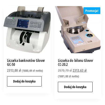
Promocja!
Liczarka banknotów Glover
Liczarka do bilonu Glover
GC-50
CC-20.2
2313,00
zł
2570,70
zł
2313,63
zł
(
1880,49
zł
netto)
(
1881,00
zł
netto)
Dodaj do koszyka
Dodaj do koszyka