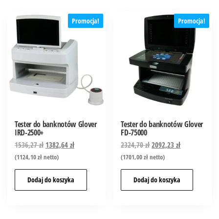
Promocja!
Promocja!
Tester do banknotów Glover
Tester do banknotów Glover
IRD-2500+
FD-75000
1536,27
zł
1382,64
zł
2324,70
zł
2092,23
zł
(
1124,10
zł
netto)
(
1701,00
zł
netto)
Dodaj do koszyka
Dodaj do koszyka