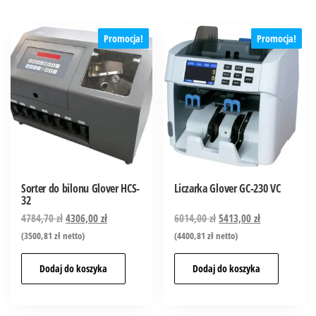
Promocja!
Promocja!
Sorter do bilonu Glover HCS-
Liczarka Glover GC-230 VC
32
4784,70
zł
4306,00
zł
6014,00
zł
5413,00
zł
(
3500,81
zł
netto)
(
4400,81
zł
netto)
Dodaj do koszyka
Dodaj do koszyka