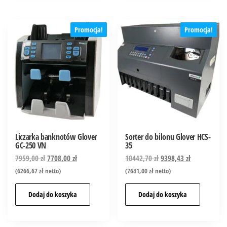
Promocja!
Promocja!
Liczarka banknotów Glover
Sorter do bilonu Glover HCS-
GC-250 VN
35
7959,00
zł
7708,00
zł
10442,70
zł
9398,43
zł
(
6266,67
zł
netto)
(
7641,00
zł
netto)
Dodaj do koszyka
Dodaj do koszyka