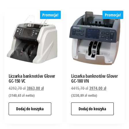
Promocja!
Promocja!
Liczarka banknotów Glover
Liczarka banknotów Glover
GC-150 VC
GC-180 VN
4292,70
zł
3863,00
zł
4415,70
zł
3974,00
zł
(
3140,65
zł
netto)
(
3230,89
zł
netto)
Dodaj do koszyka
Dodaj do koszyka