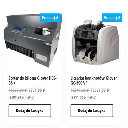
Promocja!
Promocja!
Sorter do bilonu Glover HCS-
Liczarka banknotów Glover
35 +
GC-500 VF
11057,00
zł
9951,00
zł
12041,70
zł
10837,53
zł
(
8090,24
zł
netto)
(
8811,00
zł
netto)
Dodaj do koszyka
Dodaj do koszyka