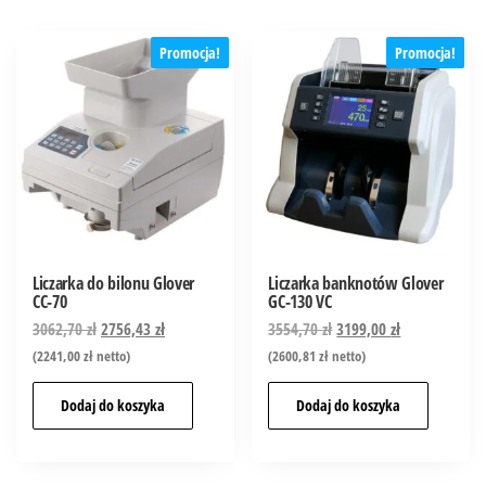
Promocja!
Promocja!
Liczarka do bilonu Glover
Liczarka banknotów Glover
CC-70
GC-130 VC
3062,70
zł
2756,43
zł
3554,70
zł
3199,00
zł
(
2241,00
zł
netto)
(
2600,81
zł
netto)
Dodaj do koszyka
Dodaj do koszyka