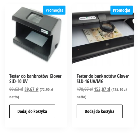
Promocja!
Promocja!
Tester do banknotów Glover
Tester do banknotów Glover
SLD-10 UV
SLD-16 UV/MG
99,63
zł
89,67
zł
170,97
zł
153,87
zł
(
72,90
zł
(
125,10
zł
netto)
netto)
Dodaj do koszyka
Dodaj do koszyka