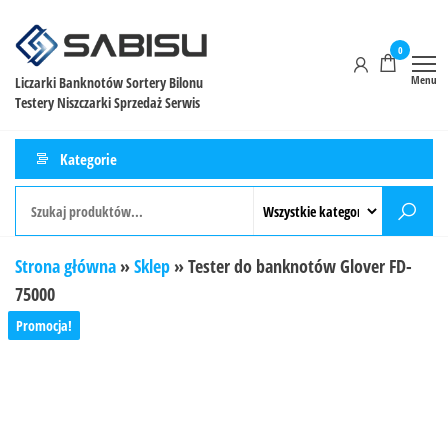
0
Menu
Liczarki Banknotów Sortery Bilonu
Testery Niszczarki Sprzedaż Serwis
Kategorie
Strona główna
»
Sklep
»
Tester do banknotów Glover FD-
75000
Promocja!