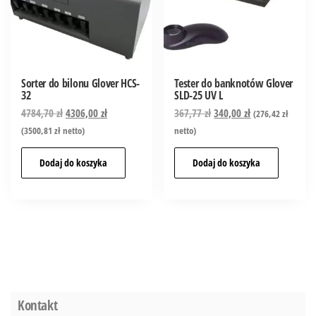
Sorter do bilonu Glover HCS-
Tester do banknotów Glover
32
SLD-25 UV L
4784,70
zł
4306,00
zł
367,77
zł
340,00
zł
(
276,42
zł
(
3500,81
zł
netto)
netto)
Dodaj do koszyka
Dodaj do koszyka
Kontakt