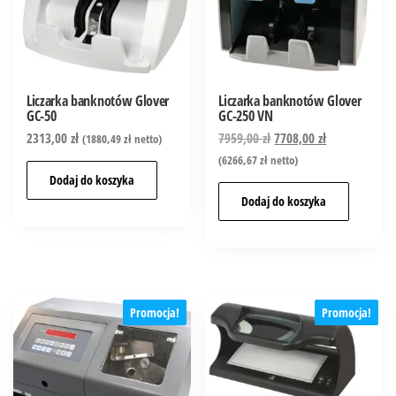
Liczarka banknotów Glover
Liczarka banknotów Glover
GC-50
GC-250 VN
2313,00
zł
7959,00
zł
7708,00
zł
(
1880,49
zł
netto)
(
6266,67
zł
netto)
Dodaj do koszyka
Dodaj do koszyka
Promocja!
Promocja!