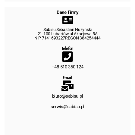
Dane Firmy
Sabisu Sebastian Nużyński
21-100 Lubartów ul.Akacjowa 5A
NIP 7141693227REGON 384254444
Telefon
+48 510 350 124
Email
biuro@sabisu.pl
serwis@sabisu.pl