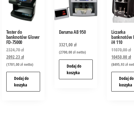
Tester do
Daruma AB 950
Liczarka
banknotów Glover
banknotów H
FD-75000
iH 110
3321,00
zł
2324,70
zł
11070,00
zł
(
2700,00
zł
netto)
2092,23
zł
10450,00
zł
(
1701,00
zł
netto)
(
8495,93
zł
net
Dodaj do
koszyka
Dodaj do
Dodaj do
koszyka
koszyka