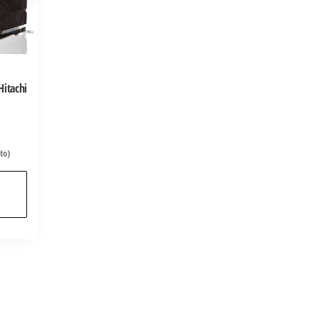
itachi
to)