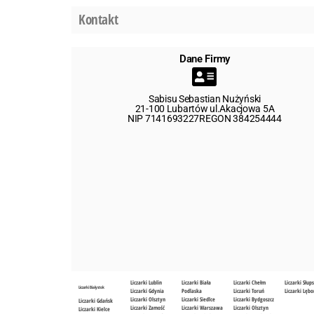
Kontakt
Dane Firmy
Sabisu Sebastian Nużyński
21-100 Lubartów ul.Akacjowa 5A
NIP 7141693227REGON 384254444
Liczarki Lublin
Liczarki Biała
Liczarki Chełm
Liczarki Słup
Liczarki Białystok
Liczarki Gdynia
Podlaska
Liczarki Toruń
Liczarki Lębo
Liczarki Olsztyn
Liczarki Siedlce
Liczarki Bydgoszcz
Liczarki Gdańsk
Liczarki Zamość
Liczarki Warszawa
Liczarki Olsztyn
Liczarki Kielce