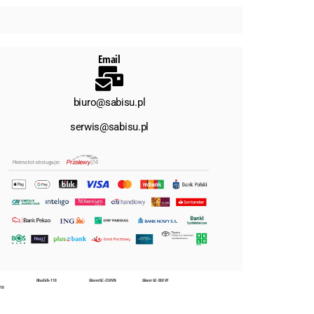
Email
biuro@sabisu.pl
serwis@sabisu.pl
Hitachi ih-110
Glover GC-250 VN
Glover GC-500 VF
110