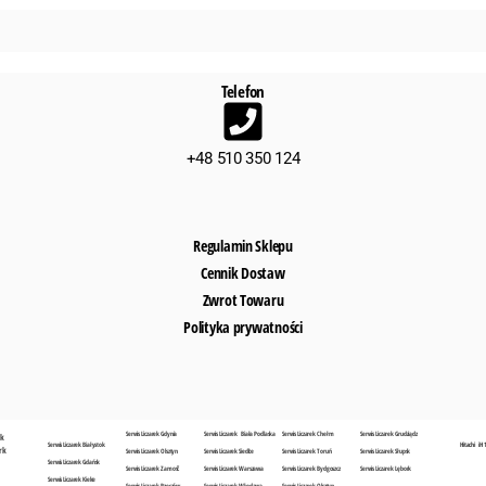
Telefon
+48 510 350 124
Regulamin Sklepu
Cennik Dostaw
Zwrot Towaru
Polityka prywatności
Serwis Liczarek Gdynia
Serwis Liczarek Biała Podlaska
Serwis Liczarek Chełm
Serwis Liczarek Grudziądz
sk
Serwis Liczarek Białystok
Hitachi iH 
rk
Serwis Liczarek Olsztyn
Serwis Liczarek Siedlce
Serwis Liczarek Toruń
Serwis Liczarek Słupsk
Serwis Liczarek Gdańsk
Serwis Liczarek Zamość
Serwis Liczarek Warszawa
Serwis Liczarek Bydgoszcz
Serwis Liczarek Lębork
Serwis Liczarek Kielce
Serwis Liczarek Rzeszów
Serwis Liczarek Włodawa
Serwis Liczarek Olsztyn