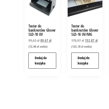
Tester do
Tester do
banknotów Glover
banknotów Glover
SLD-10 UV
SLD-16 UV/MG
99,63
zł
89,67
zł
170,97
zł
153,87
zł
(
72,90
zł
netto)
(
125,10
zł
netto)
Dodaj do
Dodaj do
koszyka
koszyka