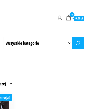
0
0,00 zł
omocja!