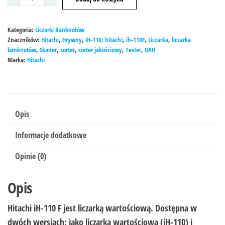
Kategoria:
Liczarki Banknotów
Znaczników:
Hitachi
,
Hrywny
,
iH-110; hitachi
,
ih-110F
,
Liczarka
,
liczarka
banknotów
,
Skaner
,
sorter
,
sorter jakościowy
,
Tester
,
UAH
Marka:
Hitachi
Opis
Informacje dodatkowe
Opinie (0)
Opis
Hitachi
iH-110 F
jest liczarką wartościową. Dostępna w
dwóch wersjach: jako liczarka wartościowa (iH-110) i