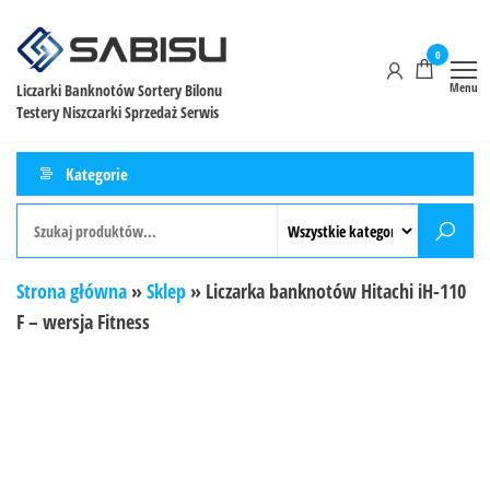
0
Menu
Liczarki Banknotów Sortery Bilonu
Testery Niszczarki Sprzedaż Serwis
Kategorie
Strona główna
»
Sklep
»
Liczarka banknotów Hitachi iH-110
F – wersja Fitness