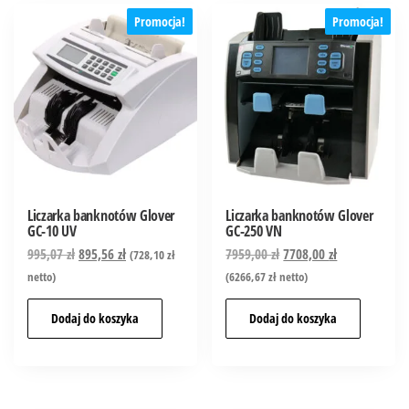
Promocja!
Promocja!
Liczarka banknotów Glover
Liczarka banknotów Glover
GC-10 UV
GC-250 VN
995,07
zł
895,56
zł
7959,00
zł
7708,00
zł
(
728,10
zł
netto)
(
6266,67
zł
netto)
Dodaj do koszyka
Dodaj do koszyka