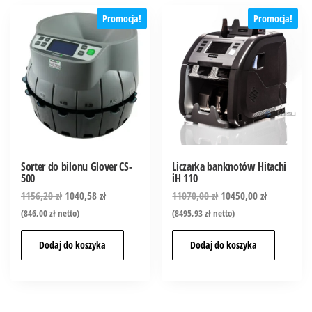
Promocja!
Promocja!
Sorter do bilonu Glover CS-
Liczarka banknotów Hitachi
500
iH 110
1156,20
zł
1040,58
zł
11070,00
zł
10450,00
zł
(
846,00
zł
netto)
(
8495,93
zł
netto)
Dodaj do koszyka
Dodaj do koszyka