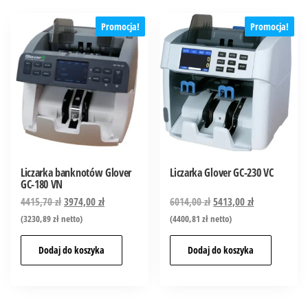
Promocja!
Promocja!
Liczarka banknotów Glover
Liczarka Glover GC-230 VC
GC-180 VN
4415,70
zł
3974,00
zł
6014,00
zł
5413,00
zł
(
3230,89
zł
netto)
(
4400,81
zł
netto)
Dodaj do koszyka
Dodaj do koszyka