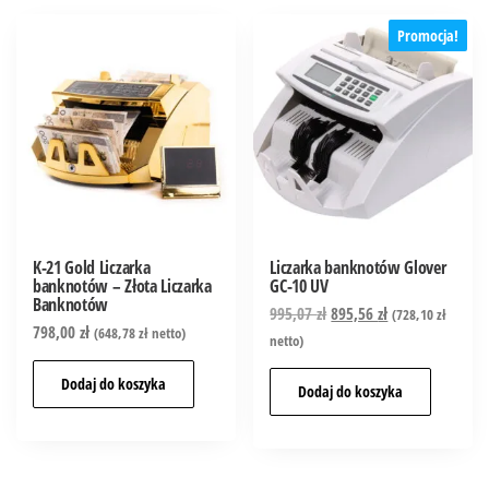
Promocja!
K-21 Gold Liczarka
Liczarka banknotów Glover
banknotów – Złota Liczarka
GC-10 UV
Banknotów
995,07
zł
895,56
zł
(
728,10
zł
798,00
zł
(
648,78
zł
netto)
netto)
Dodaj do koszyka
Dodaj do koszyka