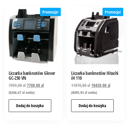
Promocja!
Promocja!
Liczarka banknotów Glover
Liczarka banknotów Hitachi
GC-250 VN
iH 110
7959,00
zł
7708,00
zł
11070,00
zł
10450,00
zł
(
6266,67
zł
netto)
(
8495,93
zł
netto)
Dodaj do koszyka
Dodaj do koszyka