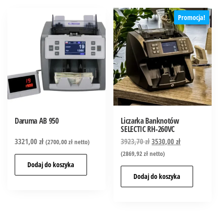
Promocja!
Daruma AB 950
Liczarka Banknotów
SELECTIC RH-260VC
3321,00
zł
3923,70
zł
3530,00
zł
(
2700,00
zł
netto)
(
2869,92
zł
netto)
Dodaj do koszyka
Dodaj do koszyka