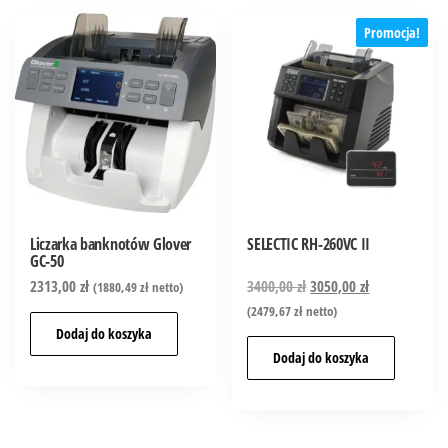
Promocja!
Liczarka banknotów Glover
SELECTIC RH-260VC II
GC-50
2313,00
zł
3400,00
zł
3050,00
zł
(
1880,49
zł
netto)
(
2479,67
zł
netto)
Dodaj do koszyka
Dodaj do koszyka