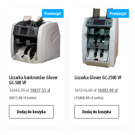
Promocja!
Promocja!
Liczarka banknotów Glover
Liczarka Glover GC-2500 VF
GC-500 VF
12041,70
zł
10837,53
zł
181314,00
zł
16482,00
zł
(
8811,00
zł
netto)
(
13400,00
zł
netto)
Dodaj do koszyka
Dodaj do koszyka