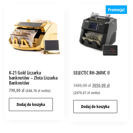
Promocja!
K-21 Gold Liczarka
SELECTIC RH-260VC II
banknotów – Złota Liczarka
Banknotów
3400,00
zł
3050,00
zł
798,00
zł
(
648,78
zł
netto)
(
2479,67
zł
netto)
Dodaj do koszyka
Dodaj do koszyka