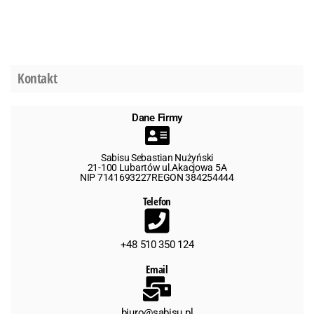
Kontakt
Dane Firmy
Sabisu Sebastian Nużyński
21-100 Lubartów ul.Akacjowa 5A
NIP 7141693227REGON 384254444
Telefon
+48 510 350 124
Email
biuro@sabisu.pl