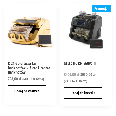
Promocja!
K-21 Gold Liczarka
SELECTIC RH-260VC II
banknotów – Złota Liczarka
Banknotów
3400,00
zł
3050,00
zł
798,00
zł
(
648,78
zł
netto)
(
2479,67
zł
netto)
Dodaj do koszyka
Dodaj do koszyka