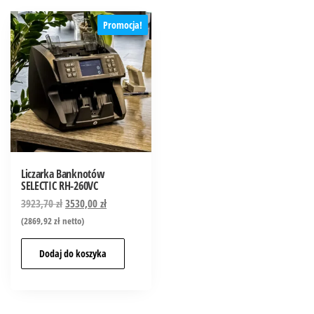
Promocja!
Liczarka Banknotów
SELECTIC RH-260VC
3923,70
zł
3530,00
zł
(
2869,92
zł
netto)
Dodaj do koszyka