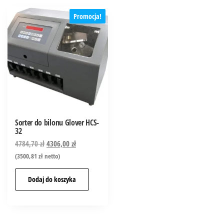
Promocja!
Sorter do bilonu Glover HCS-
32
4784,70
zł
4306,00
zł
(
3500,81
zł
netto)
Dodaj do koszyka