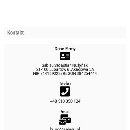
Kontakt
Dane Firmy
Sabisu Sebastian Nużyński
21-100 Lubartów ul.Akacjowa 5A
NIP 7141693227REGON 384254444
Telefon
+48 510 350 124
Email
biuro@sabisu.pl