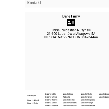
Kontakt
Dane Firmy
Sabisu Sebastian Nużyński
21-100 Lubartów ul.Akacjowa 5A
NIP 7141693227REGON 384254444
Liczarki Lublin
Liczarki Biała
Liczarki Chełm
Liczarki Słup
Liczarki Białystok
Liczarki Gdynia
Podlaska
Liczarki Toruń
Liczarki Lębo
Liczarki Olsztyn
Liczarki Siedlce
Liczarki Bydgoszcz
Liczarki Gdańsk
Liczarki Zamość
Liczarki Warszawa
Liczarki Olsztyn
Liczarki Kielce
Liczarki Rzeszów
Liczarki Włodawa
Liczarki Grudziądz