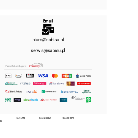
Email
biuro@sabisu.pl
serwis@sabisu.pl
Hitachi ih-110
Glover GC-250 VN
Glover GC-500 VF
110