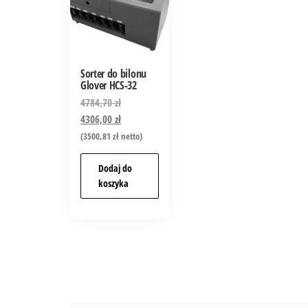
Sorter do bilonu
Glover HCS-32
4784,70
zł
4306,00
zł
(
3500,81
zł
netto)
Dodaj do
koszyka