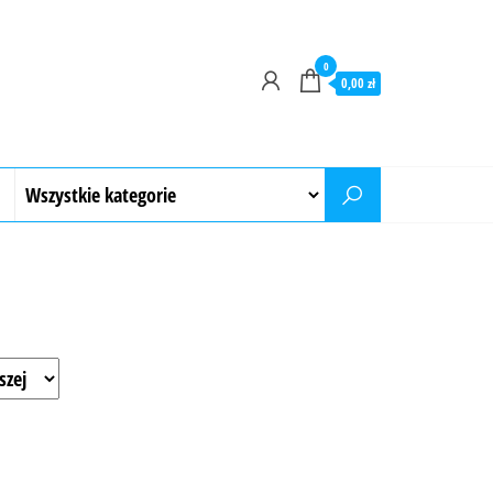
0
0,00 zł