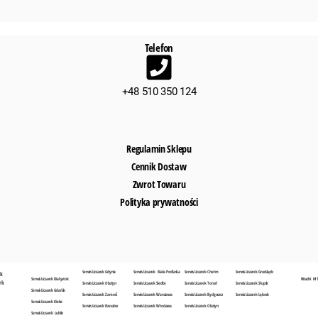
Telefon
+48 510 350 124
Regulamin Sklepu
Cennik Dostaw
Zwrot Towaru
Polityka prywatności
Serwis Liczarek Gdynia
Serwis Liczarek Biała Podlaska
Serwis Liczarek Chełm
Serwis Liczarek Grudziądz
sk
Serwis Liczarek Białystok
Hitachi iH 
rk
Serwis Liczarek Olsztyn
Serwis Liczarek Siedlce
Serwis Liczarek Toruń
Serwis Liczarek Słupsk
Serwis Liczarek Gdańsk
Serwis Liczarek Zamość
Serwis Liczarek Warszawa
Serwis Liczarek Bydgoszcz
Serwis Liczarek Lębork
Serwis Liczarek Kielce
Serwis Liczarek Rzeszów
Serwis Liczarek Włodawa
Serwis Liczarek Olsztyn
Serwis Liczarek Lublin