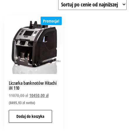
Promocja!
Liczarka banknotów Hitachi
iH 110
11070,00
zł
10450,00
zł
(
8495,93
zł
netto)
Dodaj do koszyka