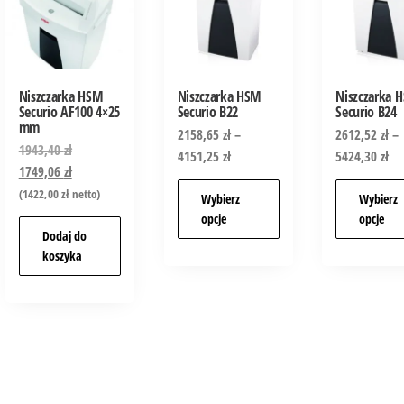
Niszczarka HSM
Niszczarka HSM
Niszczarka 
Securio AF100 4×25
Securio B22
Securio B24
mm
2158,65
zł
–
2612,52
zł
–
1943,40
zł
4151,25
zł
5424,30
zł
1749,06
zł
(
1422,00
zł
netto)
Wybierz
Wybierz
opcje
opcje
Dodaj do
koszyka