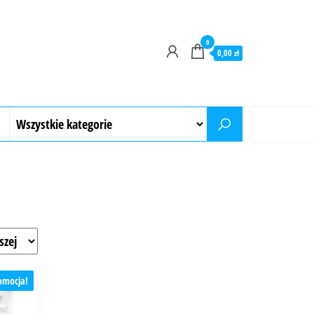
0
0,00 zł
omocja!