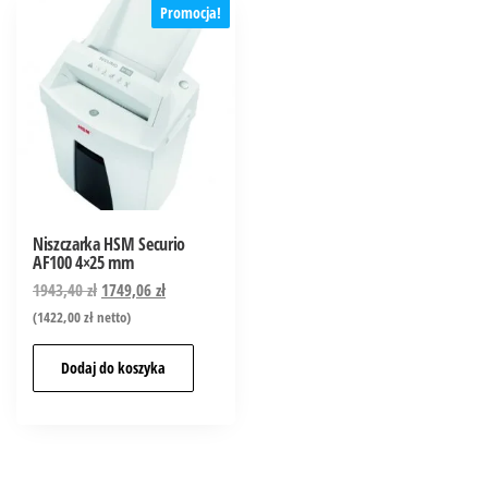
Promocja!
Niszczarka HSM Securio
AF100 4×25 mm
1943,40
zł
1749,06
zł
(
1422,00
zł
netto)
Dodaj do koszyka