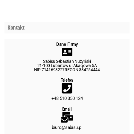
Kontakt
Dane Firmy
Sabisu Sebastian Nużyński
21-100 Lubartów ul.Akacjowa 5A
NIP 7141693227REGON 384254444
Telefon
+48 510 350 124
Email
biuro@sabisu.pl