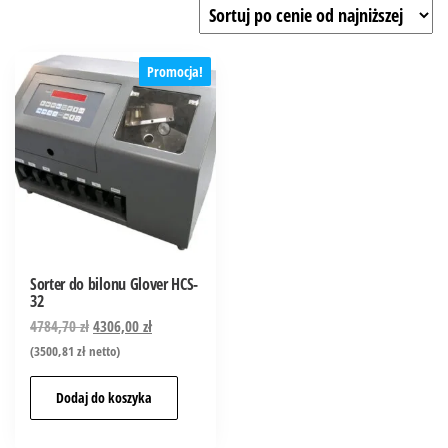
Promocja!
Sorter do bilonu Glover HCS-
32
4784,70
zł
4306,00
zł
(
3500,81
zł
netto)
Dodaj do koszyka