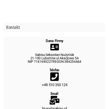
Kontakt
Dane Firmy
Sabisu Sebastian Nużyński
21-100 Lubartów ul.Akacjowa 5A
NIP 7141693227REGON 384254444
Telefon
+48 510 350 124
Email
biuro@sabisu.pl