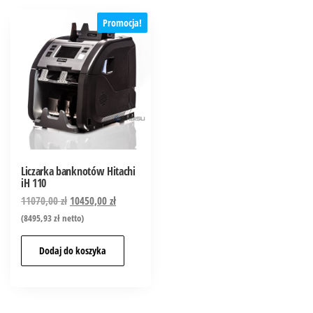
Promocja!
Liczarka banknotów Hitachi
iH 110
11070,00
zł
10450,00
zł
(
8495,93
zł
netto)
Dodaj do koszyka