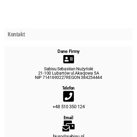
Kontakt
Dane Firmy
Sabisu Sebastian Nużyński
21-100 Lubartów ul.Akacjowa 5A
NIP 7141693227REGON 384254444
Telefon
+48 510 350 124
Email
biuro@sabisu.pl