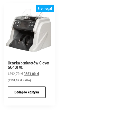
Promocja!
Liczarka banknotów Glover
GC-150 VC
4292,70
zł
3863,00
zł
(
3140,65
zł
netto)
Dodaj do koszyka