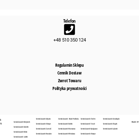
Telefon
+48 510 350 124
Regulamin Sklepu
Cennik Dostaw
Zwrot Towaru
Polityka prywatności
Serwis Liczarek Gdynia
Serwis Liczarek Biała Podlaska
Serwis Liczarek Chełm
Serwis Liczarek Grudziądz
sk
Serwis Liczarek Białystok
Hitachi iH 
rk
Serwis Liczarek Olsztyn
Serwis Liczarek Siedlce
Serwis Liczarek Toruń
Serwis Liczarek Słupsk
Serwis Liczarek Gdańsk
Serwis Liczarek Zamość
Serwis Liczarek Warszawa
Serwis Liczarek Bydgoszcz
Serwis Liczarek Lębork
Serwis Liczarek Kielce
Serwis Liczarek Rzeszów
Serwis Liczarek Włodawa
Serwis Liczarek Olsztyn
Serwis Liczarek Lublin