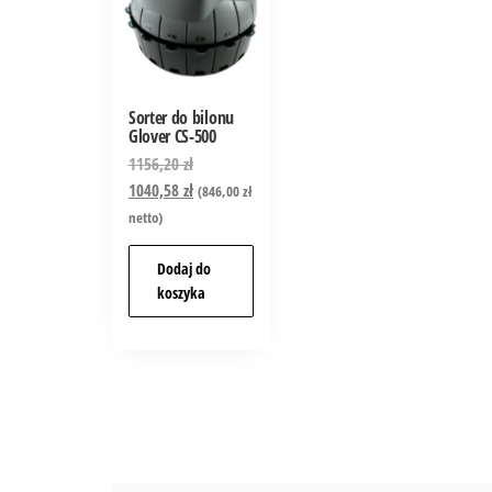
Sorter do bilonu
Glover CS-500
1156,20
zł
1040,58
zł
(
846,00
zł
netto)
Dodaj do
koszyka