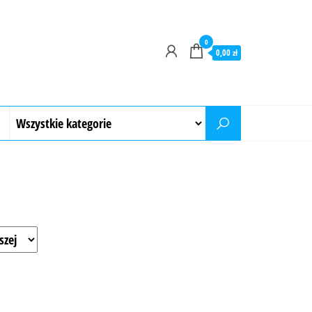
0
0,00 zł