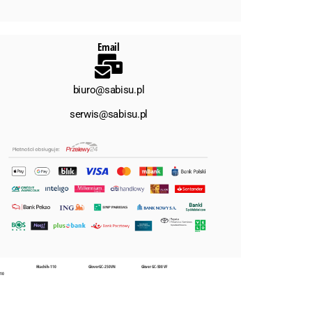
Email
biuro@sabisu.pl
serwis@sabisu.pl
Hitachi ih-110
Glover GC-250 VN
Glover GC-500 VF
110