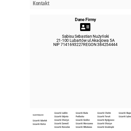
Kontakt
Dane Firmy
Sabisu Sebastian Nużyński
21-100 Lubartów ul.Akacjowa 5A
NIP 7141693227REGON 384254444
Liczarki Lublin
Liczarki Biała
Liczarki Chełm
Liczarki Słup
Liczarki Białystok
Liczarki Gdynia
Podlaska
Liczarki Toruń
Liczarki Lębo
Liczarki Olsztyn
Liczarki Siedlce
Liczarki Bydgoszcz
Liczarki Gdańsk
Liczarki Zamość
Liczarki Warszawa
Liczarki Olsztyn
Liczarki Kielce
Liczarki Rzeszów
Liczarki Włodawa
Liczarki Grudziądz