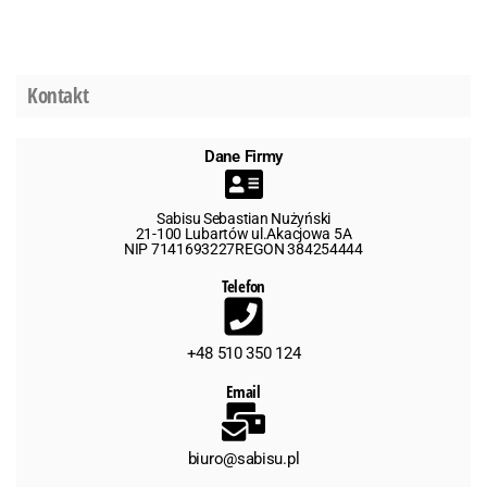
Kontakt
Dane Firmy
Sabisu Sebastian Nużyński
21-100 Lubartów ul.Akacjowa 5A
NIP 7141693227REGON 384254444
Telefon
+48 510 350 124
Email
biuro@sabisu.pl