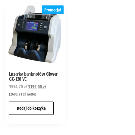
Promocja!
Liczarka banknotów Glover
GC-130 VC
3554,70
zł
3199,00
zł
(
2600,81
zł
netto)
Dodaj do koszyka