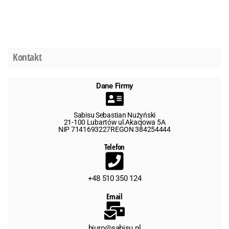
Kontakt
Dane Firmy
Sabisu Sebastian Nużyński
21-100 Lubartów ul.Akacjowa 5A
NIP 7141693227REGON 384254444
Telefon
+48 510 350 124
Email
biuro@sabisu.pl